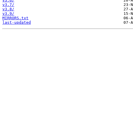
v3.6/
v3.7/
v3.8/
v3.9/
MIRRORS.txt
last-updated